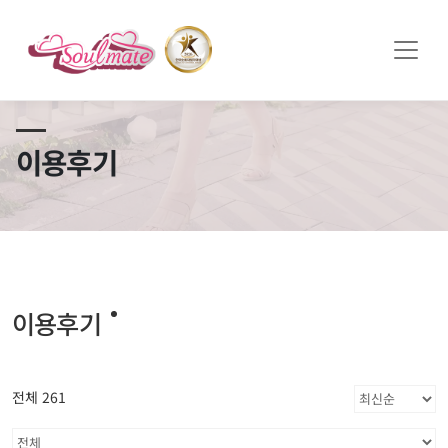
쏠메이트×토모토모 프로모션 영상 full버전 보러가기
클릭
이용후기
이용후기
전체 261