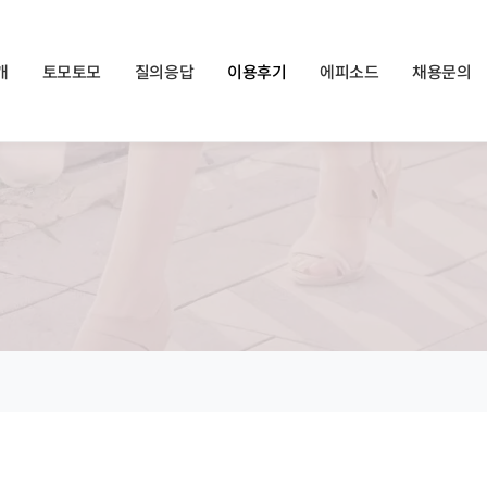
쏠메이트×토모토모 프로모션 영상 full버전 보러가기
클릭
개
토모토모
질의응답
이용후기
에피소드
채용문의