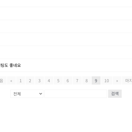
개팅도 좋네요
음
«
1
2
3
4
5
6
7
8
9
10
»
마
검색