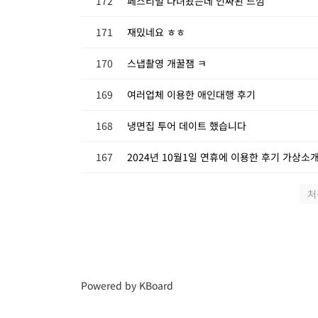
172
페스티벌 다녀왔는데 인싸된 느낌
171
재밌네요 ㅎㅎ
170
스냅촬영 개꿀잼 ㅋ
169
여러업체 이용한 애인대행 후기
168
냉면집 투어 데이트 했습니다
167
2024년 10월1일 연휴에 이용한 후기 가상소
처
Powered by KBoard