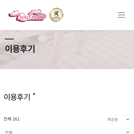
쏠메이트×토모토모 프로모션 영상 full버전 보러가기
클릭
이용후기
이용후기
전체 261