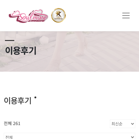
쏠메이트×토모토모 프로모션 영상 full버전 보러가기
클릭
이용후기
이용후기
전체 261