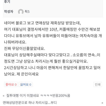
후기
작성자
쵝5
네이버 블로그 보고 연애상담 재회상담 받았는데,
여기 대표님이 결정사에서만 10년, 커플매칭만 수만건 해보셨
다더니 유튜브에서 남자 유튜버들이 떠들어대는 여자속마음 개
나줘버려네요.
진짜 무당이신줄알았네요.
대표님이 상담해주실때마다 맞다고맞다고 . 소오름의 연속..이
정도면 그냥 상담소 차리시는게 훨씬 좋으실거같아요.
2시간상담하고 나니 마음이 편해져서 한달만에 꿀잠자고 일어
났어요. 제 은인이세요
좋아요
0
싫어요
0
인쇄
«
질투대행 이거 미쳤네요 ㅋㅋㅋㅋ반응200%옴
연애상담전문으로 하나 차리시길...부디
»