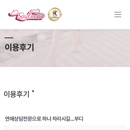
쏠메이트×토모토모 프로모션 영상 full버전 보러가기
클릭
이용후기
이용후기
연애상담전문으로 하나 차리시길...부디