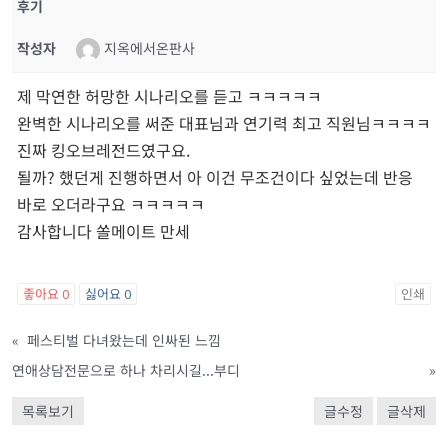
후기
작성자
지옥에서온판사
제 막연한 허망한 시나리오를 듣고 ㅋㅋㅋㅋㅋ
완벽한 시나리오를 써준 대표님과 연기력 최고 직원님ㅋㅋㅋㅋ
진짜 킹오브레전드였구요.
될까? 했던게 진행하면서 아 이건 무조건이다 싶었는데 반응
바로 오더라구요 ㅋㅋㅋㅋㅋ
감사합니다 쏠메이트 만세
좋아요
0
싫어요
0
인쇄
«
페스티벌 다녀왔는데 인싸된 느낌
연애상담전문으로 하나 차리시길...부디
»
목록보기
글수정
글삭제