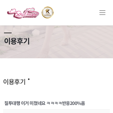
쏠메이트×토모토모 프로모션 영상 full버전 보러가기
클릭
이용후기
이용후기
질투대행 이거 미쳤네요 ㅋㅋㅋㅋ반응200%옴