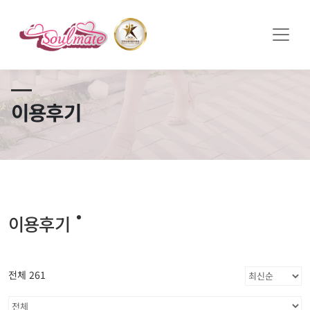
쏠메이트×토모토모 프로모션 영상 full버전 보러가기
클릭
이용후기
이용후기
전체 261