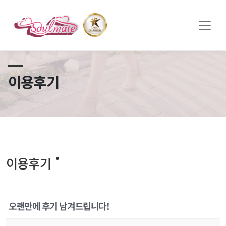
쏠메이트×토모토모 프로모션 영상 full버전 보러가기
클릭
이용후기
이용후기
오랜만에 후기 남겨드립니다!