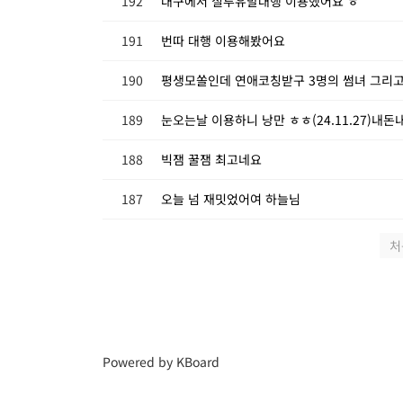
192
대구에서 질투유발대행 이용했어요 ㅎ
191
번따 대행 이용해봤어요
190
평생모쏠인데 연애코칭받구 3명의 썸녀 그리
189
눈오는날 이용하니 낭만 ㅎㅎ(24.11.27)내
188
빅잼 꿀잼 최고네요
187
오늘 넘 재밋었어여 하늘님
처
Powered by KBoard