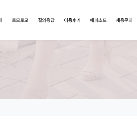
쏠메이트×토모토모 프로모션 영상 full버전 보러가기
클릭
개
토모토모
질의응답
이용후기
에피소드
채용문의