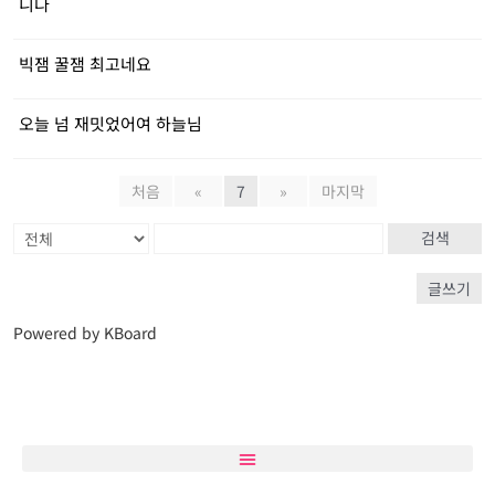
니다
빅잼 꿀잼 최고네요
오늘 넘 재밋었어여 하늘님
처음
«
7
»
마지막
검색
글쓰기
Powered by KBoard