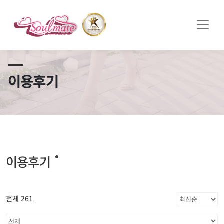
쏠메이트×토모토모 프로모션 영상 full버전 보러가기
클릭
이용후기
이용후기
전체 261