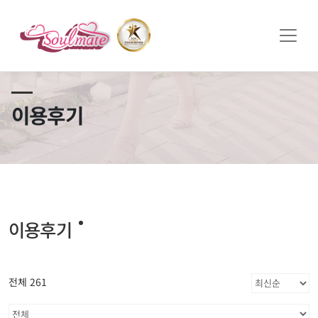
쏠메이트×토모토모 프로모션 영상 full버전 보러가기
클릭
이용후기
이용후기
전체 261