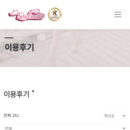
쏠메이트×토모토모 프로모션 영상 full버전 보러가기
클릭
이용후기
이용후기
전체 261