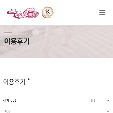
쏠메이트×토모토모 프로모션 영상 full버전 보러가기
클릭
이용후기
이용후기
전체 261