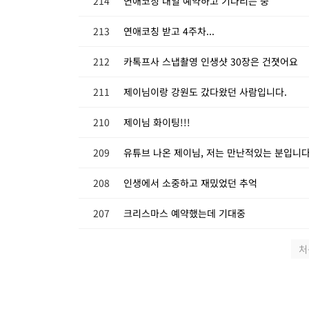
214
연애코칭 내일 예약하고 기다리는 중
213
연애코칭 받고 4주차...
212
카톡프사 스냅촬영 인생샷 30장은 건졋어요
211
제이님이랑 강원도 갔다왔던 사람입니다.
210
제이님 화이팅!!!
209
유튜브 나온 제이님, 저는 만난적있는 분입니다
208
인생에서 소중하고 재밌었던 추억
207
크리스마스 예약했는데 기대중
처