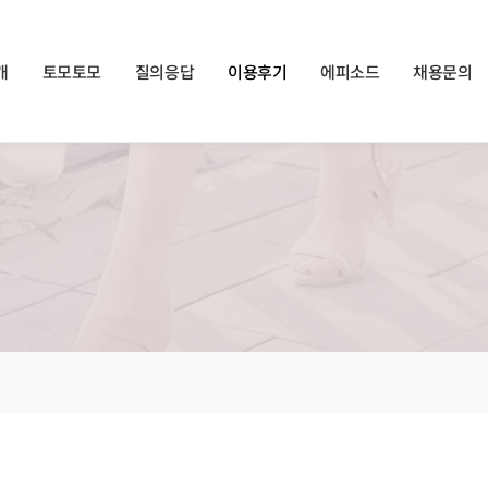
쏠메이트×토모토모 프로모션 영상 full버전 보러가기
클릭
개
토모토모
질의응답
이용후기
에피소드
채용문의