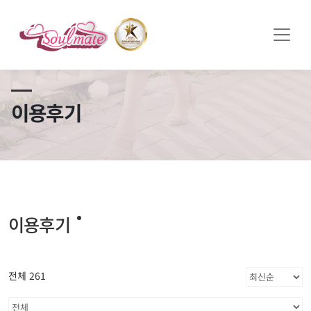
쏠메이트×토모토모 프로모션 영상 full버전 보러가기
클릭
이용후기
이용후기
전체 261