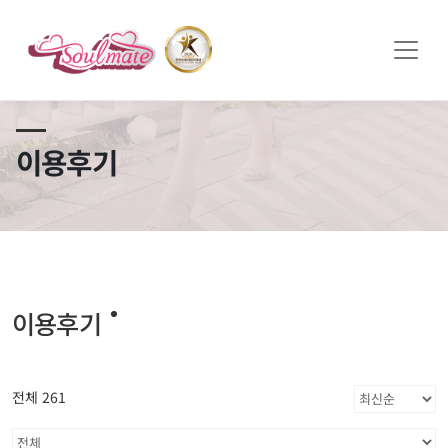
쏠메이트×토모토모 프로모션 영상 full버전 보러가기
클릭
이용후기
이용후기
전체 261