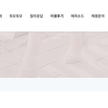
쏠메이트×토모토모 프로모션 영상 full버전 보러가기
클릭
개
토모토모
질의응답
이용후기
에피소드
채용문의