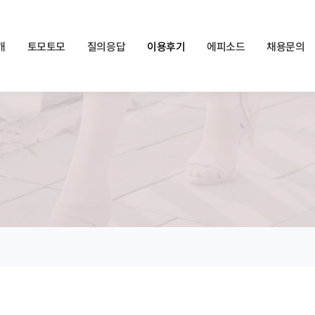
쏠메이트×토모토모 프로모션 영상 full버전 보러가기
클릭
개
토모토모
질의응답
이용후기
에피소드
채용문의