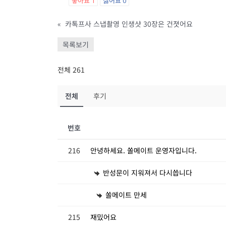
좋아요
1
싫어요
0
«
카톡프사 스냅촬영 인생샷 30장은 건졋어요
목록보기
전체 261
전체
후기
번호
216
안녕하세요. 쏠메이트 운영자입니다.
반성문이 지워져서 다시씁니다
쏠메이트 만세
215
재밌어요