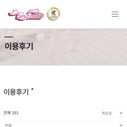
쏠메이트×토모토모 프로모션 영상 full버전 보러가기
클릭
이용후기
이용후기
전체 261