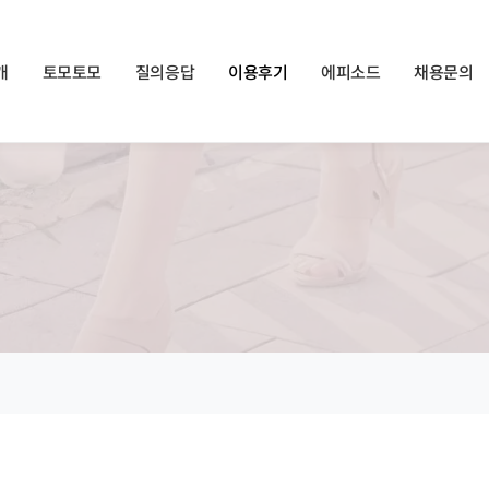
쏠메이트×토모토모 프로모션 영상 full버전 보러가기
클릭
개
토모토모
질의응답
이용후기
에피소드
채용문의