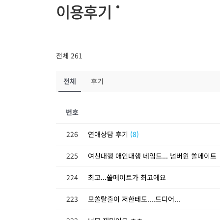
이용후기
전체 261
전체
후기
번호
226
연애상담 후기
(8)
225
여친대행 애인대행 네임드... 넘버원 쏠메이트
224
최고...쏠메이트가 최고에요
223
모쏠탈출이 저한테도....드디어...