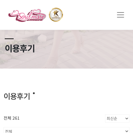
쏠메이트×토모토모 프로모션 영상 full버전 보러가기
클릭
이용후기
이용후기
전체 261