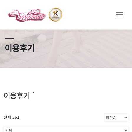
쏠메이트×토모토모 프로모션 영상 full버전 보러가기
클릭
이용후기
이용후기
전체 261