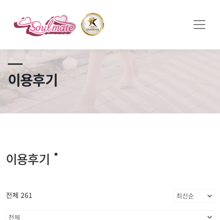
쏠메이트×토모토모 프로모션 영상 full버전 보러가기
클릭
이용후기
이용후기
전체 261