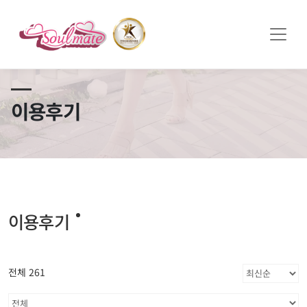
쏠메이트×토모토모 프로모션 영상 full버전 보러가기
클릭
이용후기
이용후기
전체 261