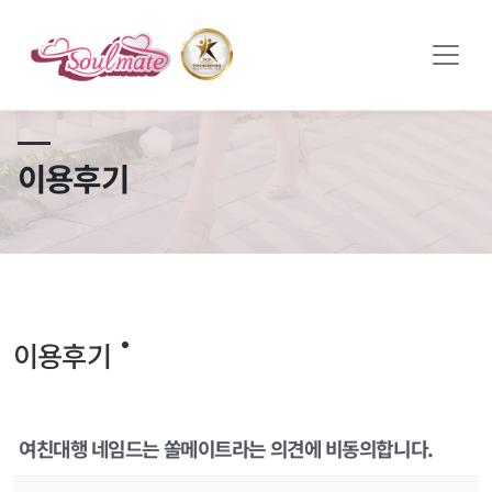
쏠메이트×토모토모 프로모션 영상 full버전 보러가기
클릭
이용후기
이용후기
여친대행 네임드는 쏠메이트라는 의견에 비동의합니다.