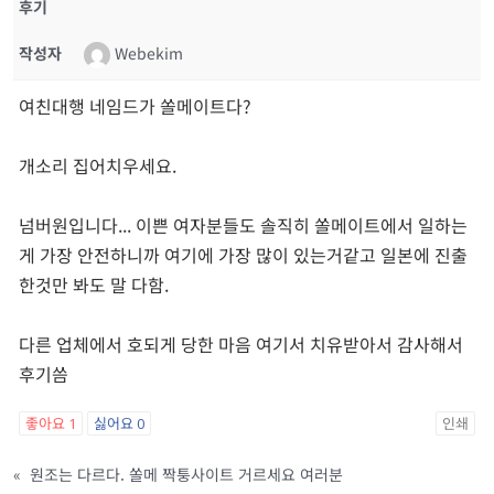
후기
작성자
Webekim
여친대행 네임드가 쏠메이트다?
개소리 집어치우세요.
넘버원입니다... 이쁜 여자분들도 솔직히 쏠메이트에서 일하는
게 가장 안전하니까 여기에 가장 많이 있는거같고 일본에 진출
한것만 봐도 말 다함.
다른 업체에서 호되게 당한 마음 여기서 치유받아서 감사해서
후기씀
좋아요
1
싫어요
0
인쇄
«
원조는 다르다. 쏠메 짝퉁사이트 거르세요 여러분