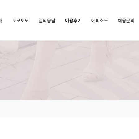
쏠메이트×토모토모 프로모션 영상 full버전 보러가기
클릭
개
토모토모
질의응답
이용후기
에피소드
채용문의