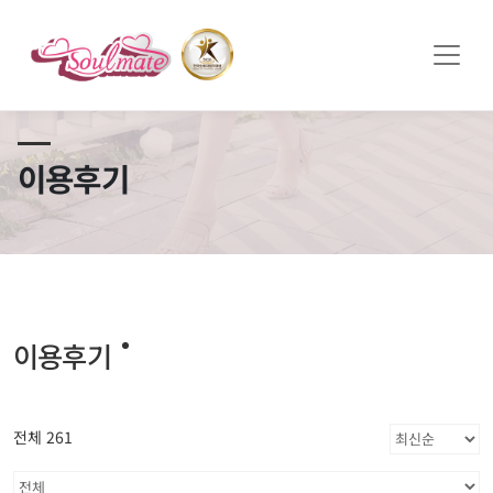
쏠메이트×토모토모 프로모션 영상 full버전 보러가기
클릭
이용후기
이용후기
전체 261