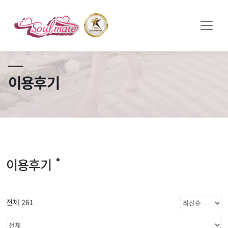
쏠메이트×토모토모 프로모션 영상 full버전 보러가기
클릭
이용후기
이용후기
전체 261