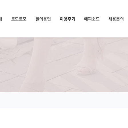
쏠메이트×토모토모 프로모션 영상 full버전 보러가기
클릭
개
토모토모
질의응답
이용후기
에피소드
채용문의