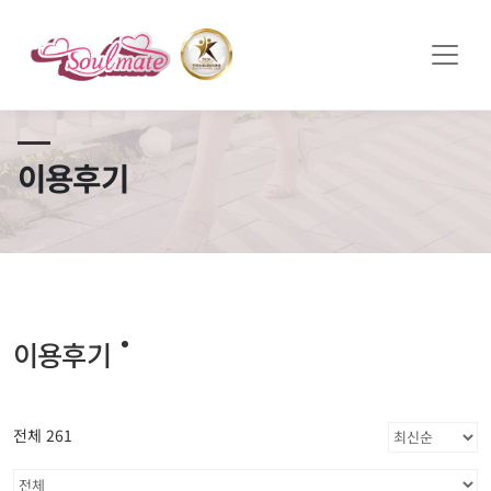
쏠메이트×토모토모 프로모션 영상 full버전 보러가기
클릭
이용후기
이용후기
전체 261