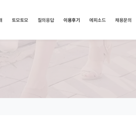
쏠메이트×토모토모 프로모션 영상 full버전 보러가기
클릭
개
토모토모
질의응답
이용후기
에피소드
채용문의