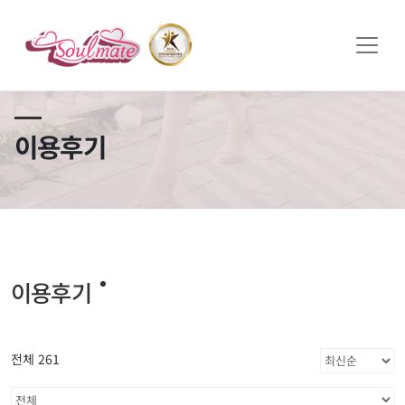
쏠메이트×토모토모 프로모션 영상 full버전 보러가기
클릭
이용후기
이용후기
전체 261