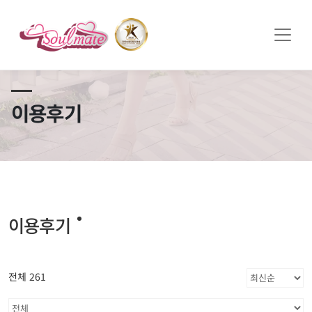
쏠메이트×토모토모 프로모션 영상 full버전 보러가기
클릭
이용후기
이용후기
전체 261