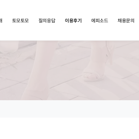
쏠메이트×토모토모 프로모션 영상 full버전 보러가기
클릭
개
토모토모
질의응답
이용후기
에피소드
채용문의