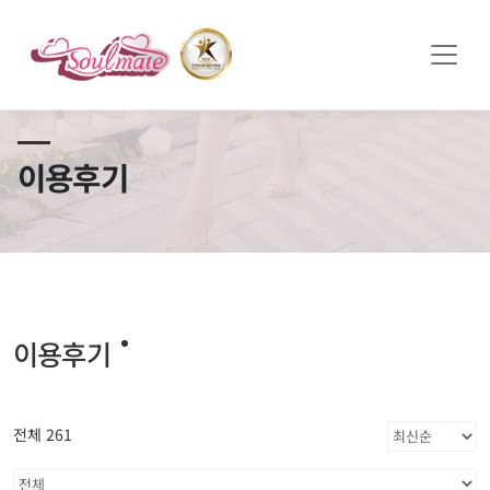
쏠메이트×토모토모 프로모션 영상 full버전 보러가기
클릭
이용후기
이용후기
전체 261