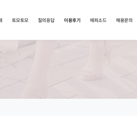
쏠메이트×토모토모 프로모션 영상 full버전 보러가기
클릭
개
토모토모
질의응답
이용후기
에피소드
채용문의