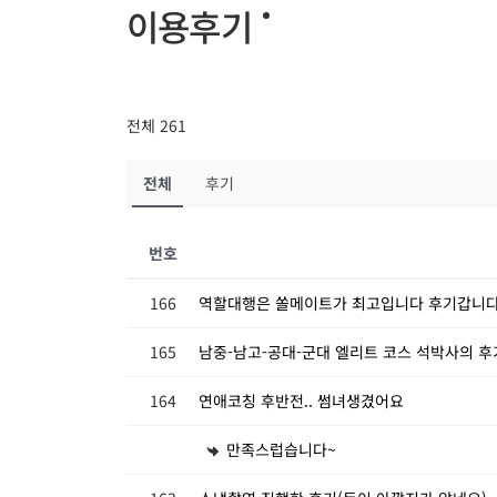
이용후기
전체 261
전체
후기
번호
166
역할대행은 쏠메이트가 최고입니다 후기갑니
165
남중-남고-공대-군대 엘리트 코스 석박사의 후
164
연애코칭 후반전.. 썸녀생겼어요
만족스럽습니다~