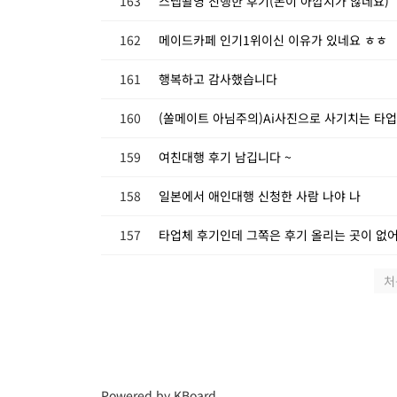
163
스냅촬영 진행한 후기(돈이 아깝지가 않네요)
162
메이드카페 인기1위이신 이유가 있네요 ㅎㅎ
161
행복하고 감사했습니다
160
(쏠메이트 아님주의)Ai사진으로 사기치는 타
159
여친대행 후기 남깁니다 ~
158
일본에서 애인대행 신청한 사람 나야 나
157
타업체 후기인데 그쪽은 후기 올리는 곳이 없
처
Powered by KBoard