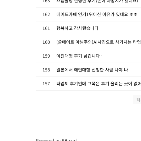
163
스냅촬영 진행한 후기(돈이 아깝지가 않네요)
162
메이드카페 인기1위이신 이유가 있네요 ㅎㅎ
161
행복하고 감사했습니다
160
(쏠메이트 아님주의)Ai사진으로 사기치는 타
159
여친대행 후기 남깁니다 ~
158
일본에서 애인대행 신청한 사람 나야 나
157
타업체 후기인데 그쪽은 후기 올리는 곳이 없
처
Powered by KBoard