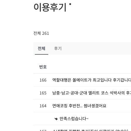
이용후기
전체 261
전체
후기
번호
166
역할대행은 쏠메이트가 최고입니다 후기갑니
165
남중-남고-공대-군대 엘리트 코스 석박사의 후
164
연애코칭 후반전.. 썸녀생겼어요
만족스럽습니다~