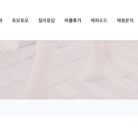
쏠메이트×토모토모 프로모션 영상 full버전 보러가기
클릭
개
토모토모
질의응답
이용후기
에피소드
채용문의