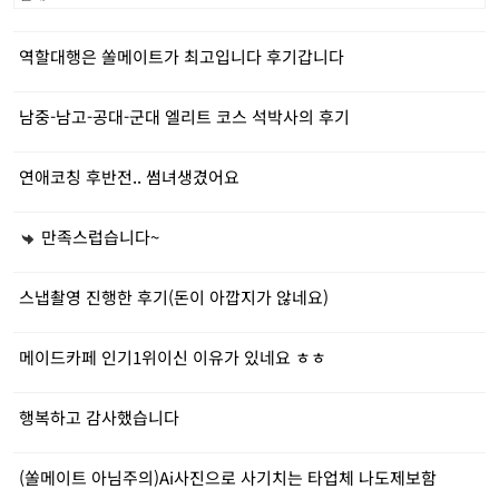
역할대행은 쏠메이트가 최고입니다 후기갑니다
남중-남고-공대-군대 엘리트 코스 석박사의 후기
연애코칭 후반전.. 썸녀생겼어요
만족스럽습니다~
스냅촬영 진행한 후기(돈이 아깝지가 않네요)
메이드카페 인기1위이신 이유가 있네요 ㅎㅎ
행복하고 감사했습니다
(쏠메이트 아님주의)Ai사진으로 사기치는 타업체 나도제보함