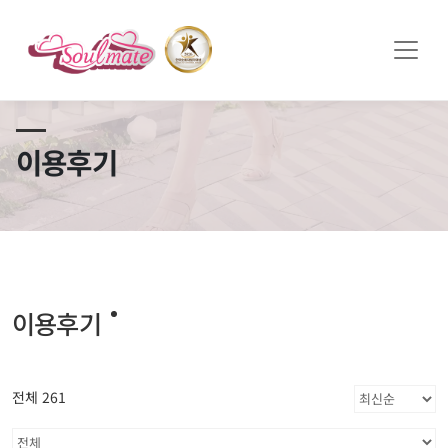
쏠메이트×토모토모 프로모션 영상 full버전 보러가기
클릭
이용후기
이용후기
전체 261