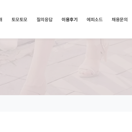
쏠메이트×토모토모 프로모션 영상 full버전 보러가기
클릭
개
토모토모
질의응답
이용후기
에피소드
채용문의