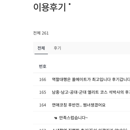
이용후기
전체 261
전체
후기
번호
166
역할대행은 쏠메이트가 최고입니다 후기갑니
165
남중-남고-공대-군대 엘리트 코스 석박사의 후
164
연애코칭 후반전.. 썸녀생겼어요
만족스럽습니다~