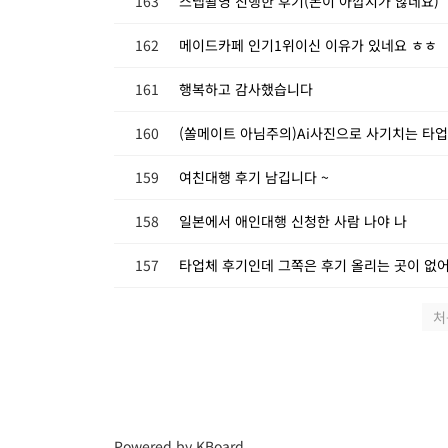
163
스냅촬영 진행한 후기(돈이 아깝지가 않네요)
162
메이드카페 인기1위이신 이유가 있네요 ㅎㅎ
161
행복하고 감사했습니다
160
(쏠메이트 아님주의)Ai사진으로 사기치는 타
159
여친대행 후기 남깁니다 ~
158
일본에서 애인대행 신청한 사람 나야 나
157
타업체 후기인데 그쪽은 후기 올리는 곳이 없
처
Powered by KBoard