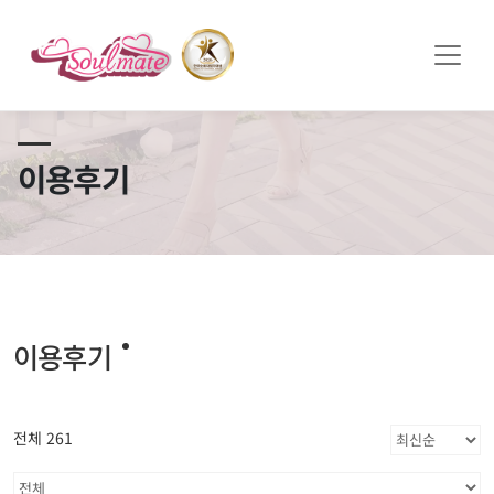
쏠메이트×토모토모 프로모션 영상 full버전 보러가기
클릭
이용후기
이용후기
전체 261