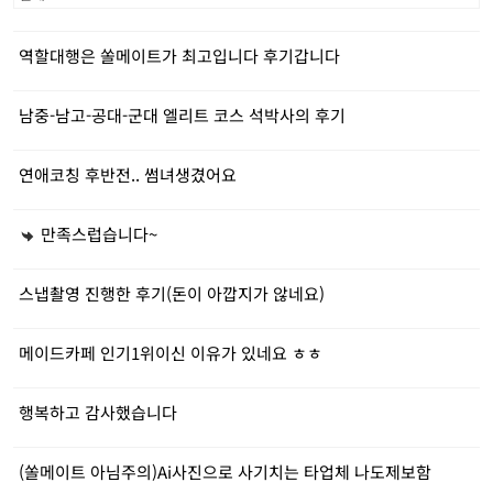
역할대행은 쏠메이트가 최고입니다 후기갑니다
남중-남고-공대-군대 엘리트 코스 석박사의 후기
연애코칭 후반전.. 썸녀생겼어요
만족스럽습니다~
스냅촬영 진행한 후기(돈이 아깝지가 않네요)
메이드카페 인기1위이신 이유가 있네요 ㅎㅎ
행복하고 감사했습니다
(쏠메이트 아님주의)Ai사진으로 사기치는 타업체 나도제보함