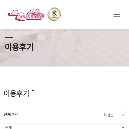
쏠메이트×토모토모 프로모션 영상 full버전 보러가기
클릭
이용후기
이용후기
전체 261