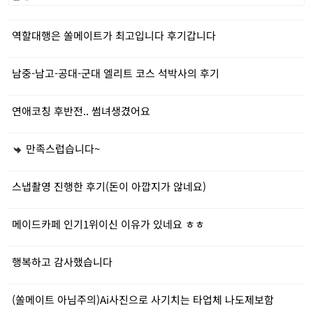
역할대행은 쏠메이트가 최고입니다 후기갑니다
남중-남고-공대-군대 엘리트 코스 석박사의 후기
연애코칭 후반전.. 썸녀생겼어요
만족스럽습니다~
스냅촬영 진행한 후기(돈이 아깝지가 않네요)
메이드카페 인기1위이신 이유가 있네요 ㅎㅎ
행복하고 감사했습니다
(쏠메이트 아님주의)Ai사진으로 사기치는 타업체 나도제보함