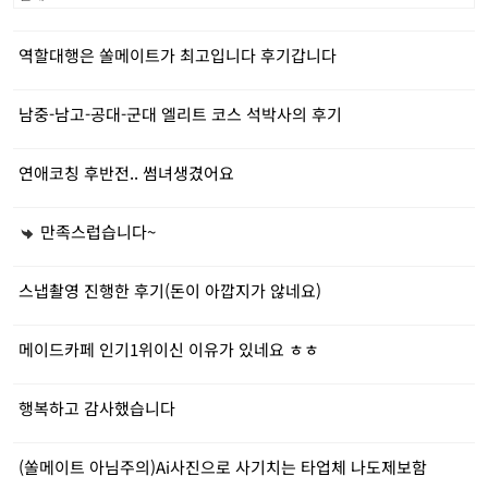
역할대행은 쏠메이트가 최고입니다 후기갑니다
남중-남고-공대-군대 엘리트 코스 석박사의 후기
연애코칭 후반전.. 썸녀생겼어요
만족스럽습니다~
스냅촬영 진행한 후기(돈이 아깝지가 않네요)
메이드카페 인기1위이신 이유가 있네요 ㅎㅎ
행복하고 감사했습니다
(쏠메이트 아님주의)Ai사진으로 사기치는 타업체 나도제보함