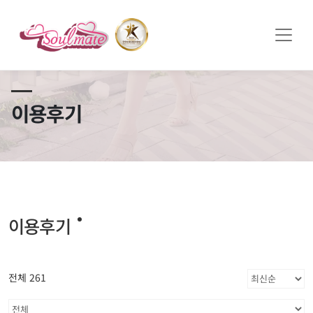
쏠메이트×토모토모 프로모션 영상 full버전 보러가기
클릭
이용후기
이용후기
전체 261