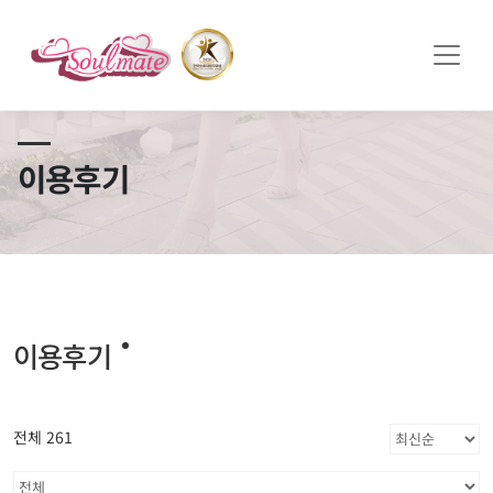
쏠메이트×토모토모 프로모션 영상 full버전 보러가기
클릭
이용후기
이용후기
전체 261