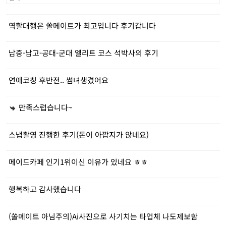
역할대행은 쏠메이트가 최고입니다 후기갑니다
남중-남고-공대-군대 엘리트 코스 석박사의 후기
연애코칭 후반전.. 썸녀생겼어요
만족스럽습니다~
스냅촬영 진행한 후기(돈이 아깝지가 않네요)
메이드카페 인기1위이신 이유가 있네요 ㅎㅎ
행복하고 감사했습니다
(쏠메이트 아님주의)Ai사진으로 사기치는 타업체 나도제보함