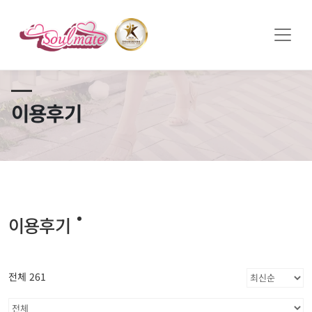
쏠메이트×토모토모 프로모션 영상 full버전 보러가기
클릭
이용후기
이용후기
전체 261