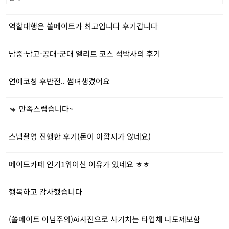
역할대행은 쏠메이트가 최고입니다 후기갑니다
남중-남고-공대-군대 엘리트 코스 석박사의 후기
연애코칭 후반전.. 썸녀생겼어요
만족스럽습니다~
스냅촬영 진행한 후기(돈이 아깝지가 않네요)
메이드카페 인기1위이신 이유가 있네요 ㅎㅎ
행복하고 감사했습니다
(쏠메이트 아님주의)Ai사진으로 사기치는 타업체 나도제보함