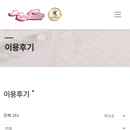
쏠메이트×토모토모 프로모션 영상 full버전 보러가기
클릭
이용후기
이용후기
전체 261