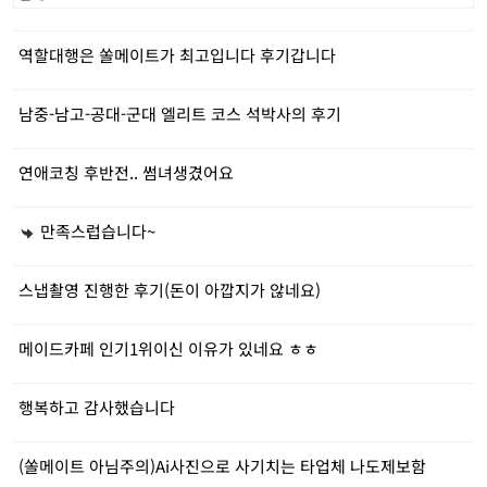
역할대행은 쏠메이트가 최고입니다 후기갑니다
남중-남고-공대-군대 엘리트 코스 석박사의 후기
연애코칭 후반전.. 썸녀생겼어요
만족스럽습니다~
스냅촬영 진행한 후기(돈이 아깝지가 않네요)
메이드카페 인기1위이신 이유가 있네요 ㅎㅎ
행복하고 감사했습니다
(쏠메이트 아님주의)Ai사진으로 사기치는 타업체 나도제보함