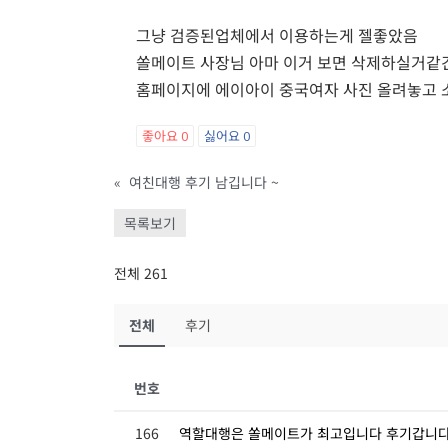
그냥 검증된업체에서 이용하는게 젤좋았음
쏠메이트 사장님 아마 이거 보면 삭제하실거
홈페이지에 에이아이 중국여자 사진 올려놓고 소
좋아요
0
싫어요
0
«
여친대행 후기 남깁니다 ~
목록보기
전체 261
전체
후기
번호
166
역할대행은 쏠메이트가 최고입니다 후기갑니