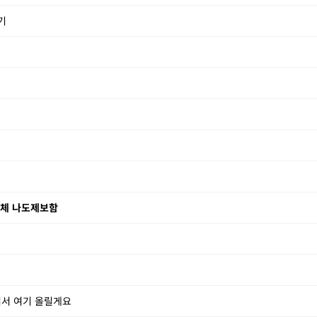
기
업체 나도제보함
어서 여기 올릴게요