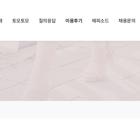
쏠메이트×토모토모 프로모션 영상 full버전 보러가기
클릭
개
토모토모
질의응답
이용후기
에피소드
채용문의