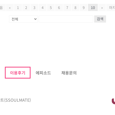
음
«
1
2
3
4
5
6
7
8
9
10
»
마
검색
이용후기
에피소드
채용문의
트(SSOULMATE)