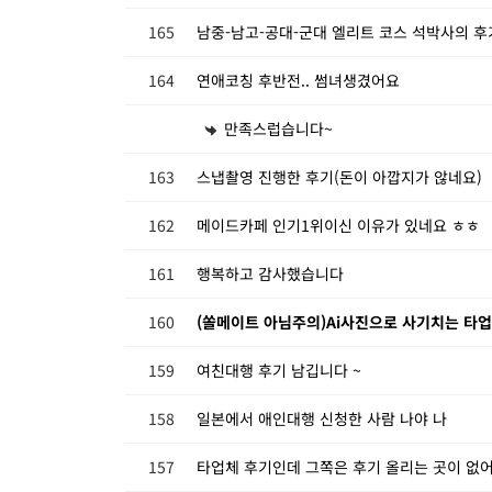
165
남중-남고-공대-군대 엘리트 코스 석박사의 후
164
연애코칭 후반전.. 썸녀생겼어요
만족스럽습니다~
163
스냅촬영 진행한 후기(돈이 아깝지가 않네요)
162
메이드카페 인기1위이신 이유가 있네요 ㅎㅎ
161
행복하고 감사했습니다
160
(쏠메이트 아님주의)Ai사진으로 사기치는 타
159
여친대행 후기 남깁니다 ~
158
일본에서 애인대행 신청한 사람 나야 나
157
타업체 후기인데 그쪽은 후기 올리는 곳이 없