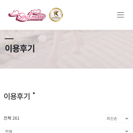
쏠메이트×토모토모 프로모션 영상 full버전 보러가기
클릭
이용후기
이용후기
전체 261