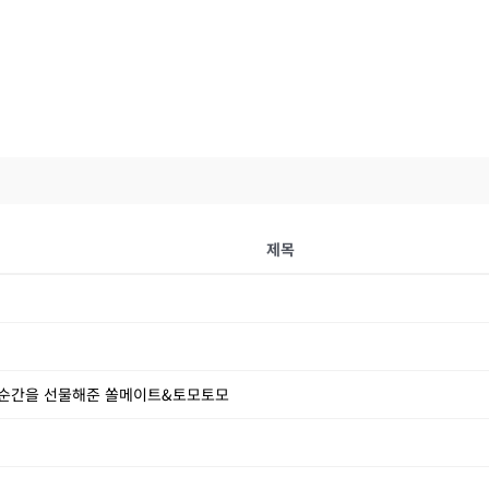
제목
한 순간을 선물해준 쏠메이트&토모토모