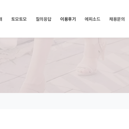
쏠메이트×토모토모 프로모션 영상 full버전 보러가기
클릭
개
토모토모
질의응답
이용후기
에피소드
채용문의