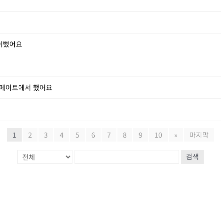
 이뻤어요
쏠메이트에서 했어요
1
2
3
4
5
6
7
8
9
10
»
마지막
검색