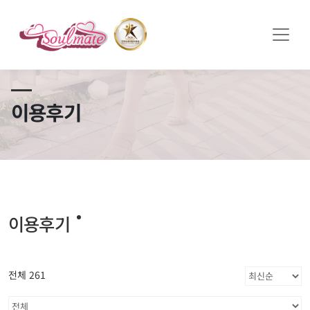
쏠메이트×토모토모 프로모션 영상 full버전 보러가기
클릭
이용후기
이용후기
전체 261