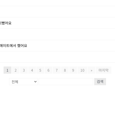
 이뻤어요
쏠메이트에서 했어요
1
2
3
4
5
6
7
8
9
10
»
마지막
검색