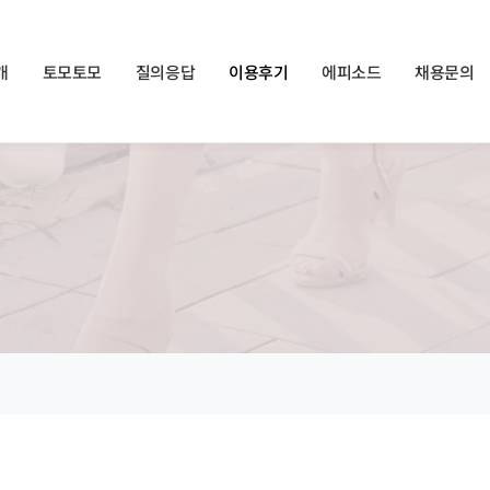
쏠메이트×토모토모 프로모션 영상 full버전 보러가기
클릭
개
토모토모
질의응답
이용후기
에피소드
채용문의