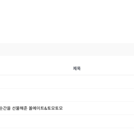
제목
한 순간을 선물해준 쏠메이트&토모토모